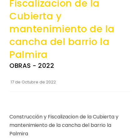
Fiscalizacion de la
Convocatorias
Cubierta y
GESTIÓN ADMINISTRATIVA
mantenimiento de la
Plan de desarrollo y Ordenamiento Territorial - PD
cancha del barrio la
Plan Anual Contratación - PAC
Palmira
Plan Operativo Anual - POA
OBRAS - 2022
Convenios Institucionales
PRESUPUESTO: EJECUCIÓN Y REPORTES
17 de Octubre de 2022
Cédulas presupuestarias y balances
Procesos de contratación
Ejecución Presupuestaria
Construcción y Fiscalizacion de la Cubierta y
Obras y proyectos
mantenimiento de la cancha del barrio la
Palmira